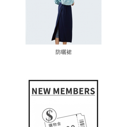
秋冬防寒
新春特賣
貝柔
DR.WOW
貝柔國際
防曬裙
KAEPA
吸汗/涼感透氣
貝寶
DR嚴選
涼感寢具
夏季衣褲
夏季衣褲
女內衣褲
涼感寢具
涼感衣/褲
冬季衣褲
冬季衣褲
男內衣褲
抑菌消臭
機能系列
圍巾
浴巾/袍
毛巾
毛帽