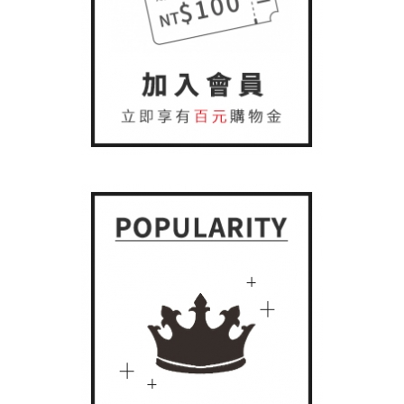
防曬外套
抗暑配件
抗暑配件
膠原蛋白
保暖衣褲
遮陽帽
內衣褲
內衣褲
防風裙
袖套/手套
防寒配件
防寒配件
保暖手套
小方巾
衣著
保暖抗寒
保暖襪類
五趾襪
乾髮帽
配件
幼童專區
防曬裙