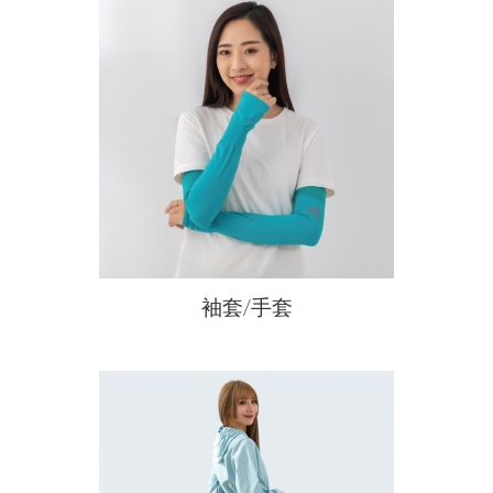
購物常見問題
會員常見問題
新品上市
品牌故事
購物流程
售後服務問題
預購商品
會員需知
活動參加辦法
本月人氣王
夏日防曬
售後服務
WOMEN女
隱私權保護
常見問題
SOCK襪子專區
免責聲明
KIDS幼童
MEN男
居家用品
袖套/手套
保健護具