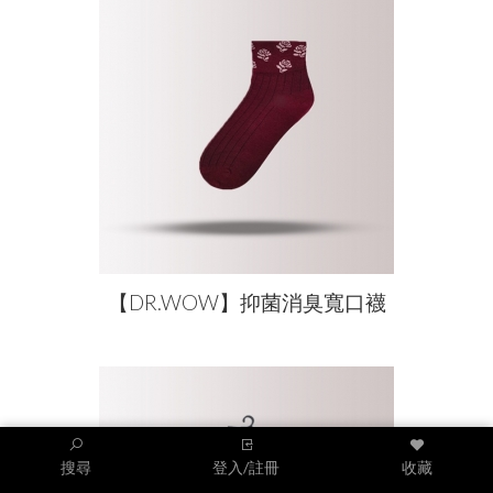
【DR.WOW】抑菌消臭寬口襪
搜尋
登入/註冊
收藏