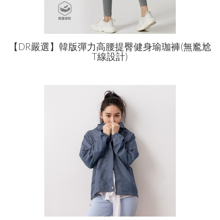
【DR嚴選】韓版彈力高腰提臀健身瑜珈褲(無尷尬
T線設計)