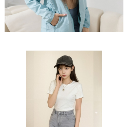
한국어
影音專區
日文
Ｑ＆Ａ
合作提案
其他說明