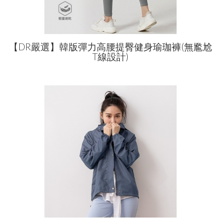
【DR嚴選】韓版彈力高腰提臀健身瑜珈褲(無尷尬
T線設計)