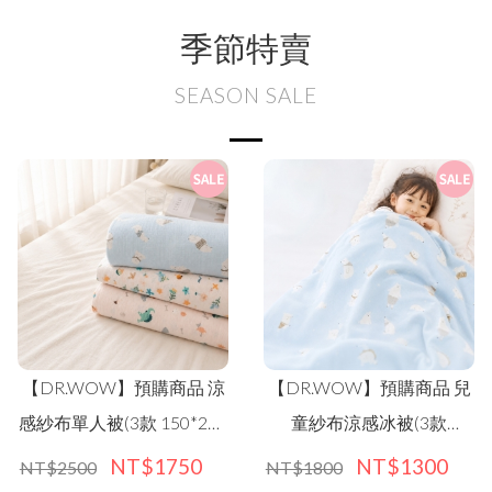
季節特賣
SEASON SALE
OW】預購商品 涼
【DR.WOW】預購商品 兒
貝柔保
被(3款 150*200
童紗布涼感冰被(3款
公分)
100*150公分)
NT$1750
NT$1300
0
NT$1800
NT$6