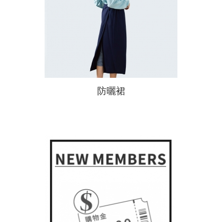
秋冬防寒
新春特賣
貝柔
DR.WOW
貝柔國際
防曬裙
KAEPA
吸汗/涼感透氣
貝寶
DR嚴選
涼感寢具
夏季衣褲
夏季衣褲
女內衣褲
涼感寢具
涼感衣/褲
冬季衣褲
冬季衣褲
男內衣褲
抑菌消臭
機能系列
圍巾
浴巾/袍
毛巾
毛帽