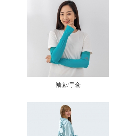
購物常見問題
會員常見問題
新品上市
品牌故事
購物流程
售後服務問題
預購商品
會員需知
活動參加辦法
本月人氣王
夏日防曬
售後服務
WOMEN女
隱私權保護
常見問題
SOCK襪子專區
免責聲明
KIDS幼童
MEN男
居家用品
袖套/手套
保健護具