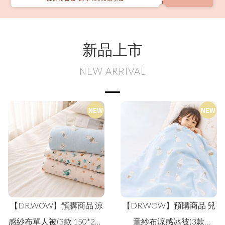
新品上市
NEW ARRIVAL
【DR.WOW】預購商品 兒
貝柔保暖止滑寬口毛襪
童紗布涼感冰被(3款