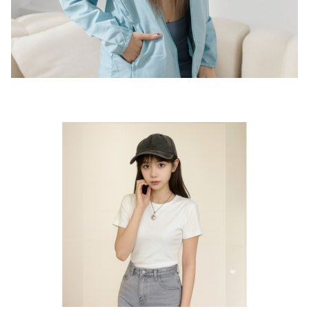
한국어
影音專區
日文
Ｑ＆Ａ
合作提案
其他說明