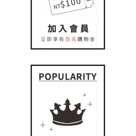
防曬外套
抗暑配件
抗暑配件
膠原蛋白
保暖衣褲
遮陽帽
內衣褲
內衣褲
防風裙
袖套/手套
防寒配件
防寒配件
保暖手套
小方巾
衣著
保暖抗寒
保暖襪類
五趾襪
乾髮帽
配件
幼童專區
防曬裙