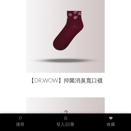
【DR.WOW】抑菌消臭寬口襪
搜尋
登入/註冊
收藏