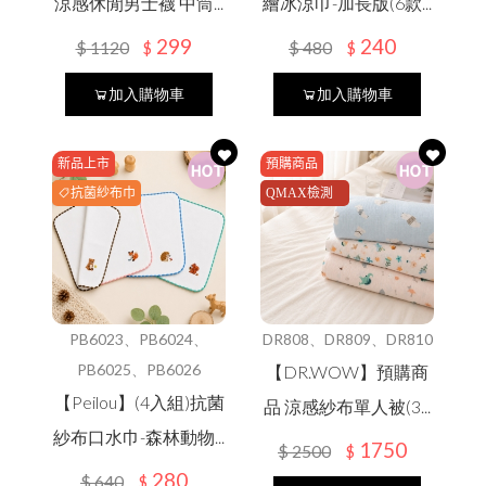
涼感休閒男士襪 中筒...
繪冰涼巾-加長版(6款...
299
240
$
1120
$
480
$
$
Language
加入購物車
加入購物車
Menu
新品上市
預購商品
線上目錄
抗菌紗布巾
QMAX檢測
通過
最新消息
中文
English
所有產品
PB6023、PB6024、
DR808、DR809、DR810
關於我們
PB6025、PB6026
【DR.WOW】預購商
日文
한국어
【Peilou】(4入組)抗菌
品 涼感紗布單人被(3...
紗布口水巾-森林動物...
1750
$
2500
$
280
$
640
$