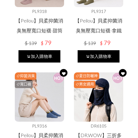
PL9318
PL9317
【Peilou】貝柔抑菌消
【Peilou】貝柔抑菌消
臭無壓寬口短襪-甜筒
臭無壓寬口短襪-拿鐵
79
79
$
139
$
139
$
$
加入購物車
加入購物車
抑菌消臭
夏日防曬神
器
寬口襪
男女通用
PL9316
DR6105
【Peilou】貝柔抑菌消
【DR.WOW】三折多