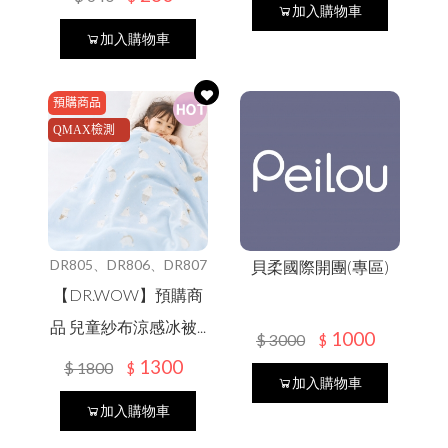
Ｑ＆Ａ
影音專區
加入購物車
加入購物車
合作提案
其他說明
預購商品
商品常見問題
QMAX檢測
購物常見問題
新品上市
品牌故事
購物流程
通過
會員常見問題
預購商品
會員需知
售後服務問題
夏日防曬
售後服務
本月人氣王
DR805、DR806、DR807
貝柔國際開團(專區)
活動參加辦法
常見問題
【DR.WOW】預購商
WOMEN女
隱私權保護
品 兒童紗布涼感冰被...
1000
$
3000
$
免責聲明
1300
$
1800
$
MEN男
加入購物車
KIDS幼童
加入購物車