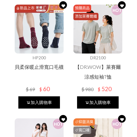
SOCK襪子專區
吸汗/涼感透氣
涼感寢具
夏季衣褲
夏季衣褲
女內衣褲
涼感寢具
新品上市
預購商品
居家用品
涼感衣/褲
圍巾
添加萊賽爾纖
冬季衣褲
冬季衣褲
男內衣褲
抑菌消臭
維
保健護具
毛巾
毛帽
機能系列
浴巾/袍
遮陽帽
內衣褲
內衣褲
防風裙
衣著
防曬外套
抗暑配件
抗暑配件
膠原蛋白
保暖衣褲
小方巾
袖套/手套
配件
貝柔
防寒配件
防寒配件
保暖手套
秋冬防寒
五趾襪
乾髮帽
HP200
DR2100
保暖抗寒
保暖襪類
新春特賣
防曬裙
貝柔保暖止滑寬口毛襪
【DR.WOW】萊賽爾
幼童專區
DR.WOW
涼感短袖T恤
貝柔國際
60
520
$
69
$
980
$
$
加入購物車
加入購物車
貝寶
KAEPA
抑菌消臭
DR嚴選
寬口襪