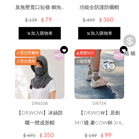
臭無壓寬口短襪-鯛魚...
功能全防護防曬帽
79
360
$
139
$
499
$
$
加入購物車
加入購物車
夏日防曬神
原創MIT
器
男女通用
諧音梗
DR6106
DR714
【DR.WOW】冰絲防
【DR.WOＷ】原創
曬一體成形帽
MIT襪-麥COW杯 3/4...
350
99
$
490
$
149
$
$