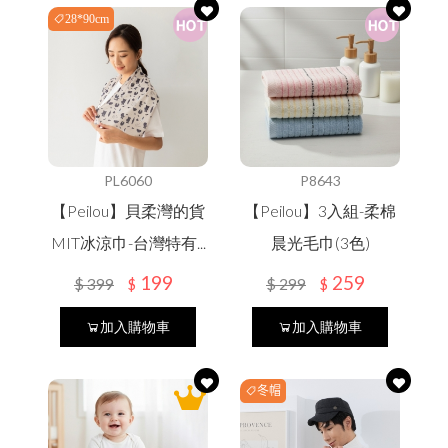
28*90cm
PL6060
P8643
【Peilou】貝柔灣的貨
【Peilou】3入組-柔棉
MIT冰涼巾-台灣特有...
晨光毛巾(3色)
199
259
$
399
$
299
$
$
加入購物車
加入購物車
冬帽