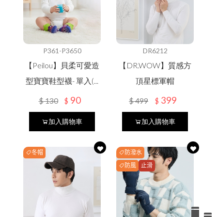
P361-P3650
DR6212
【Peilou】貝柔可愛造
【DR.WOW】質感方
型寶寶鞋型襪- 單入(...
頂星標軍帽
90
399
$
130
$
499
$
$
加入購物車
加入購物車
冬帽
防潑水
防風
止滑