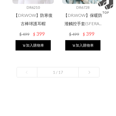
DR6210
DR6728
【DR.WOW】防寒復
【DR.WOW】保暖防
古棒球護耳帽
潑觸控手套(SFERA...
399
399
$
499
$
499
$
$
加入購物車
加入購物車
1 / 17
1
2
3
4
5
6
7
8
9
10
11
12