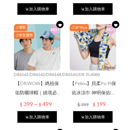
加入購物車
加入購物車
潮款
28*90cm
男女通用
DR6161/DR6162/DR6164/DR6165/DR
PL6060
【DR.WOW】媽祖保
【Peilou】貝柔Po-Pi保
佑防曬球帽｜繞境必...
佑冰涼巾-神明保佑(...
399 ~
499
199
$
399
$
$
$
加入購物車
加入購物車