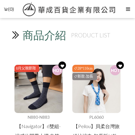
(0)
商品介紹
PRODUCT LIST
8月父親節限
28*110cm
時特賣
新款-加長
版
N880-N883
PL6060
【Navigator】6雙組-
【Peilou】貝柔台灣旅