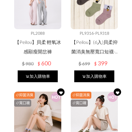
PL2088
PL9316-PL9318
【Peilou】貝柔 輕氧冰
【Peilou】(6入)貝柔抑
感顯瘦開岔褲
菌消臭無壓寬口短襪-...
600
399
$
980
$
699
$
$
加入購物車
加入購物車
抑菌消臭
抑菌消臭
寬口襪
寬口襪