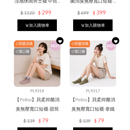
涼感休閒男士襪 中筒...
菌消臭無壓寬口短襪-...
299
399
$
1120
$
699
$
$
Language
加入購物車
加入購物車
Menu
抑菌消臭
抑菌消臭
線上目錄
寬口襪
寬口襪
最新消息
中文
English
所有產品
PL9318
PL9317
關於我們
【Peilou】貝柔抑菌消
【Peilou】貝柔抑菌消
日文
한국어
臭無壓寬口短襪-甜筒
臭無壓寬口短襪-拿鐵
79
79
$
139
$
139
$
$