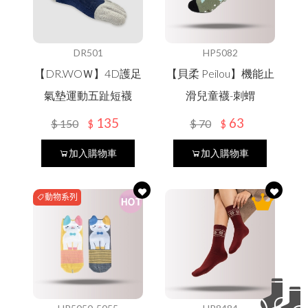
DR501
HP5082
【DR.WOＷ】4D護足
【貝柔 Peilou】機能止
氣墊運動五趾短襪
滑兒童襪-刺蝟
135
63
$
150
$
70
$
$
加入購物車
加入購物車
動物系列