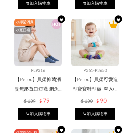
Ｑ＆Ａ
影音專區
加入購物車
加入購物車
合作提案
抑菌消臭
其他說明
商品常見問題
寬口襪
購物常見問題
新品上市
品牌故事
購物流程
會員常見問題
預購商品
會員需知
售後服務問題
夏日防曬
售後服務
PL9316
P361-P3650
本月人氣王
【Peilou】貝柔抑菌消
【Peilou】貝柔可愛造
活動參加辦法
常見問題
WOMEN女
隱私權保護
臭無壓寬口短襪-鯛魚...
型寶寶鞋型襪- 單入(...
79
90
$
139
$
130
$
$
免責聲明
MEN男
加入購物車
加入購物車
SOCK襪子專區
KIDS幼童
聖誕配色襪