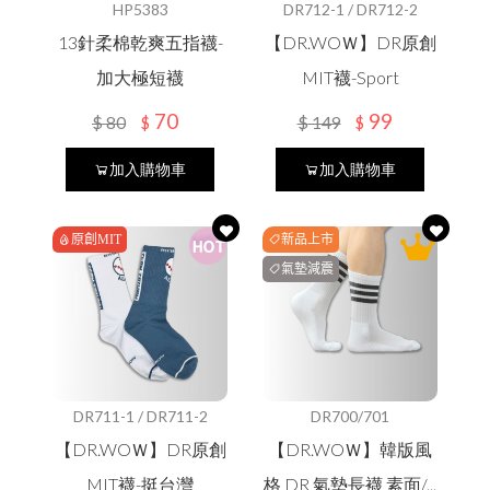
HP5383
DR712-1 / DR712-2
13針柔棉乾爽五指襪-
【DR.WOＷ】DR原創
加大極短襪
MIT襪-Sport
70
99
$
80
$
149
$
$
加入購物車
加入購物車
原創MIT
新品上市
氣墊減震
DR711-1 / DR711-2
DR700/701
【DR.WOＷ】DR原創
【DR.WOＷ】韓版風
MIT襪-挺台灣
格 DR 氣墊長襪 素面/...