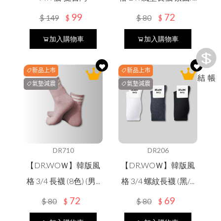
99
72
$
149
$
80
$
$
加入購物車
加入購物車
新品上市
新品上市
氣墊減震
氣墊減震
DR710
DR206
【DR.WOＷ】韓版風
【DR.WOＷ】韓版風
格 3/4 長襪 (8色) (男...
格 3/4 螺紋長襪 (黑/...
72
69
$
80
$
80
$
$