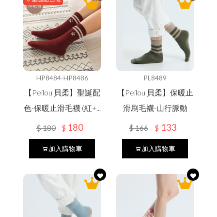
吸汗/涼感透氣
涼感寢具
夏季衣褲
夏季衣褲
女內衣褲
涼感寢具
居家用品
涼感衣/褲
圍巾
冬季衣褲
冬季衣褲
男內衣褲
抑菌消臭
保健護具
毛巾
毛帽
機能系列
浴巾/袍
遮陽帽
內衣褲
內衣褲
防風裙
衣著
防曬外套
抗暑配件
抗暑配件
膠原蛋白
保暖衣褲
小方巾
袖套/手套
配件
貝柔
防寒配件
防寒配件
保暖手套
秋冬防寒
HP8484-HP8486
PL8489
五趾襪
乾髮帽
保暖抗寒
保暖襪類
【Peilou 貝柔】聖誕配
【Peilou 貝柔】保暖止
新春特賣
防曬裙
幼童專區
色-保暖止滑毛襪 (紅+...
滑刷毛襪-山行脈動
DR.WOW
180
133
$
180
$
166
$
$
貝柔國際
加入購物車
加入購物車
貝寶
KAEPA
DR嚴選