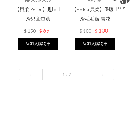
HP5050-5055
HP8484
【貝柔 Peilou】趣味止
【Peilou 貝柔】保暖止
滑兒童短襪
滑毛毛襪-雪花
69
100
$
150
$
100
$
$
加入購物車
加入購物車
1 / 7
1
2
3
4
5
6
7