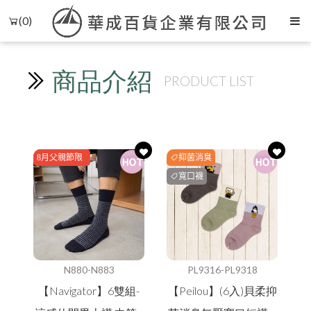
(0)
商品介紹
PRODUCT LIST
8月父親節限
抑菌消臭
時特賣
寬口襪
N880-N883
PL9316-PL9318
【Navigator】6雙組-
【Peilou】(6入)貝柔抑