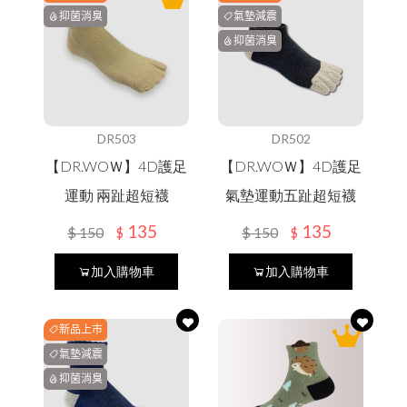
抑菌消臭
氣墊減震
抑菌消臭
DR503
DR502
【DR.WOＷ】4D護足
【DR.WOＷ】4D護足
運動 兩趾超短襪
氣墊運動五趾超短襪
135
135
$
150
$
150
$
$
加入購物車
加入購物車
新品上市
氣墊減震
抑菌消臭