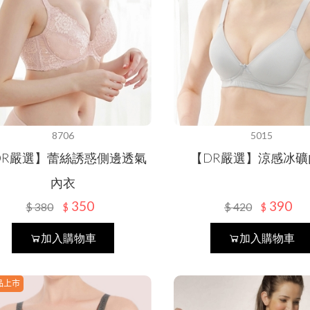
8706
5015
DR嚴選】蕾絲誘惑側邊透氣
【DR嚴選】涼感冰礦
內衣
350
390
$
380
$
420
$
$
加入購物車
加入購物車
品上市