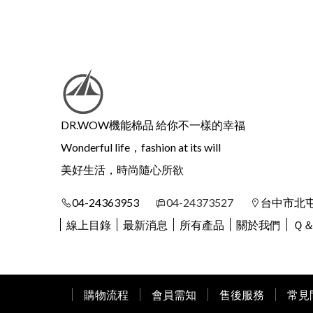
DR.WOW機能棉品 給你不一樣的幸福
Wonderful life，fashion at its will
美好生活，時尚隨心所欲
04-24363953
04-24373527
台中市北屯
線上目錄
最新消息
所有產品
關於我們
Ｑ
購物流程
會員需知
售後服務
常見