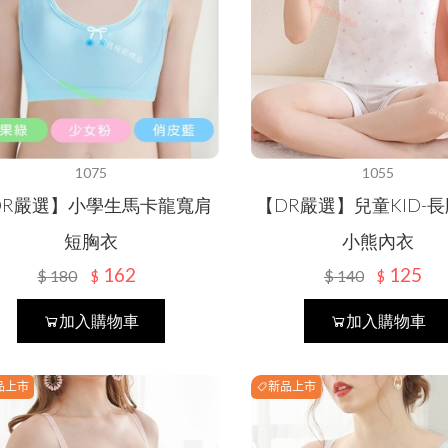
1075
1055
DR嚴選】小學生馬卡龍寬肩
【DR嚴選】兒童KID-
短胸衣
小熊內衣
162
125
$
180
$
140
$
$
加入購物車
加入購物車
品上市
新品上市