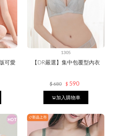
1305
長版可愛
【DR嚴選】集中包覆型內衣
590
$
680
$
加入購物車
新品上市