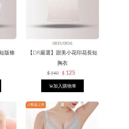
0835/0836
短版條
【DR嚴選】甜美小花印花長短
胸衣
125
$
140
$
加入購物車
新品上市