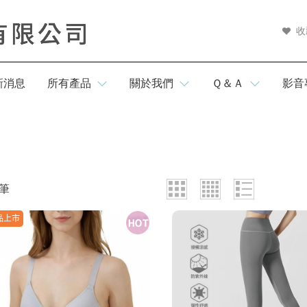
收
新消息
所有產品
關於我們
Ｑ＆Ａ
影音
新品上市
品牌故事
商品常見問題
預購商品
購物常見問題
夏日防曬
會員常見問題
筆
售後服務問題
品上市
涼感寢具
本月人氣王
活動參加辦法
涼感衣/褲
WOMEN女
遮陽帽
夏季衣褲
MEN男