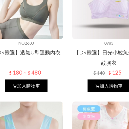
保暖衣褲
貝寶
保暖手套
KAEPA
保暖襪類
DR嚴選
NO2603
0983
DR嚴選】透氣U型運動內衣
【DR嚴選】日光小鯨魚
紋胸衣
180 ~
480
125
$
140
$
$
$
加入購物車
加入購物車