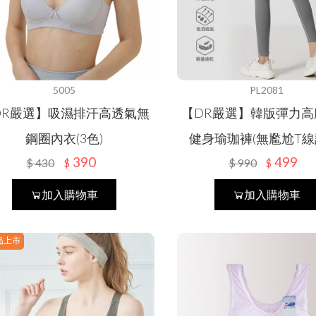
防曬外套
冬季衣褲
夏季衣褲
KIDS幼童
袖套/手套
內衣褲
冬季衣褲
女內衣褲
SOCK襪子專區
防曬裙
抗暑配件
5005
PL2081
內衣褲
男內衣褲
吸汗/涼感透氣
居家用品
DR嚴選】吸濕排汗高透氣無
【DR嚴選】韓版彈力高
防寒配件
抗暑配件
衣著
抑菌消臭
涼感寢具
保健護具
鋼圈內衣(3色)
健身瑜珈褲(無尷尬T線
390
499
防寒配件
$
430
$
990
$
$
配件
機能系列
毛巾
貝柔
加入購物車
加入購物車
膠原蛋白
浴巾/袍
秋冬防寒
五趾襪
小方巾
圍巾
新春特賣
品上市
保暖抗寒
乾髮帽
毛帽
DR.WOW
幼童專區
防風裙
貝柔國際