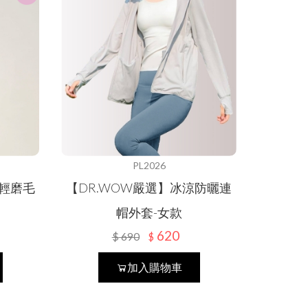
PL2026
輕磨毛
【DR.WOW嚴選】冰涼防曬連
帽外套-女款
620
$
690
$
加入購物車