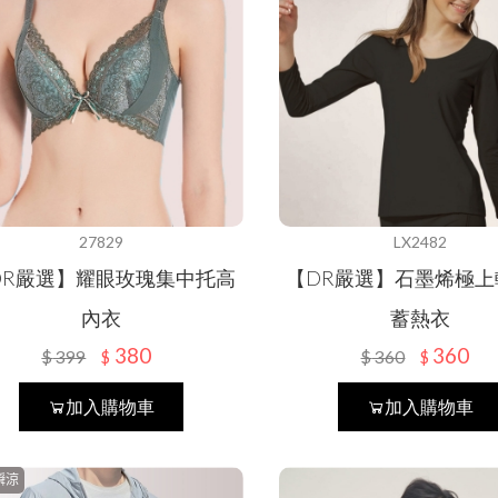
27829
LX2482
DR嚴選】耀眼玫瑰集中托高
【DR嚴選】石墨烯極上
內衣
蓄熱衣
380
360
$
399
$
360
$
$
加入購物車
加入購物車
瞬涼