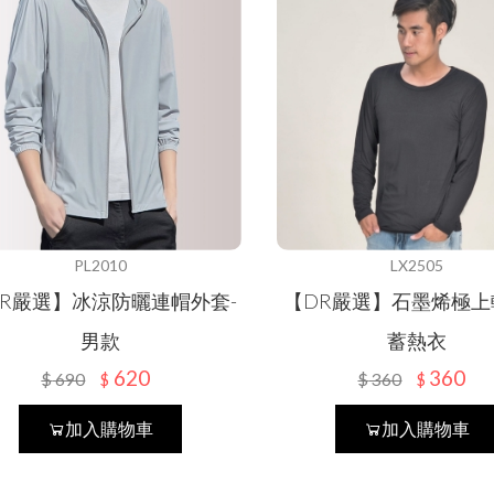
PL2010
LX2505
DR嚴選】冰涼防曬連帽外套-
【DR嚴選】石墨烯極上
男款
蓄熱衣
620
360
$
690
$
360
$
$
加入購物車
加入購物車