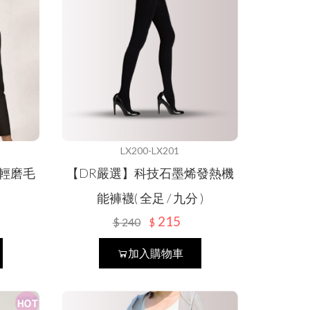
LX200-LX201
輕磨毛
【DR嚴選】科技石墨烯發熱機
能褲襪( 全足 / 九分 )
215
$
240
$
加入購物車