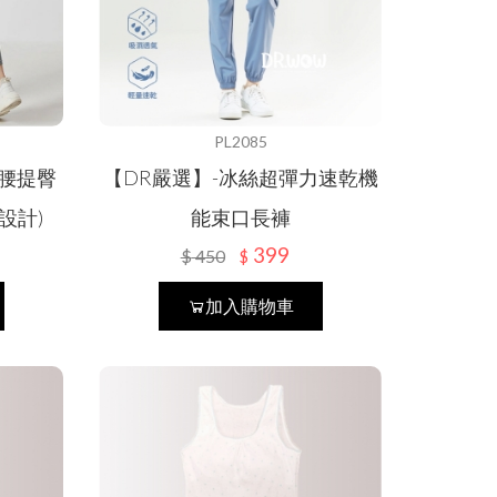
PL2085
腰提臀
【DR嚴選】-冰絲超彈力速乾機
設計)
能束口長褲
399
$
450
$
加入購物車