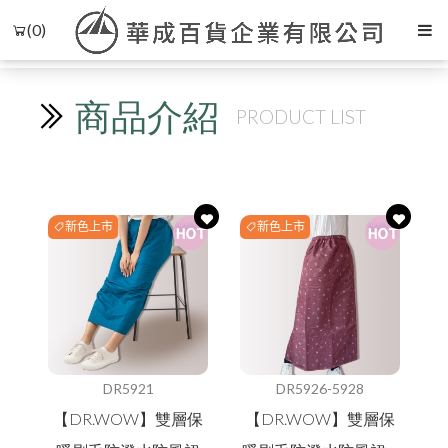
(0)
條件篩選
排序
商品介紹
PRODUCT LIST
Language
Menu
線上目錄
新色上市
新色上市
中文
商品常見問題
最新消息
English
新品上市
品牌故事
購物流程
購物常見問題
預購商品
會員需知
所有產品
日文
吸汗/涼感透氣
會員常見問題
涼感寢具
夏季衣褲
夏季衣褲
女內衣褲
涼感寢具
夏日防曬
售後服務
圍巾
關於我們
한국어
涼感衣/褲
DR5921
DR5926-5928
冬季衣褲
冬季衣褲
男內衣褲
抑菌消臭
售後服務問題
毛巾
毛帽
本月人氣王
常見問題
【DR.WOW】雙層保
【DR.WOW】雙層保
機能系列
浴巾/袍
遮陽帽
內衣褲
內衣褲
防風裙
衣著
Ｑ＆Ａ
活動參加辦法
WOMEN女
隱私權保護