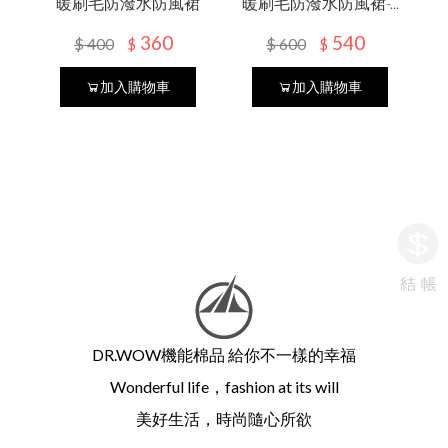
暖刷毛防潑水防風裙
暖刷毛防潑水防風裙-...
防曬外套
抗暑配件
抗暑配件
膠原蛋白
保暖衣褲
小方巾
配件
影音專區
免責聲明
360
540
MEN男
$
400
$
600
袖套/手套
$
$
防寒配件
防寒配件
保暖手套
五趾襪
乾髮帽
保暖抗寒
保暖襪類
KIDS幼童
防曬裙
加入購物車
加入購物車
合作提案
幼童專區
SOCK襪子專區
其他說明
居家用品
保健護具
貝柔
秋冬防寒
新春特賣
DR.WOW機能棉品 給你不一樣的幸福
DR.WOW
Wonderful life，fashion at its will
貝柔國際
美好生活，時尚隨心所欲
貝寶