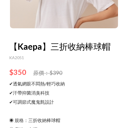
Language
Menu
線上目錄
最新消息
【Kaepa】三折收納棒球帽
中文
English
所有產品
KA2051
$350
關於我們
原價：$390
日文
한국어
✔透氣網眼不悶熱/輕巧收納
✔汗帶抑菌消臭科技
Ｑ＆Ａ
✔可調節式魔鬼氈設計
影音專區
◉ 規格：三折收納棒球帽