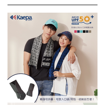
保暖抗寒
保暖襪類
貝柔
防曬裙
秋冬防寒
幼童專區
新春特賣
DR.WOW
貝柔國際
貝寶
KAEPA
DR嚴選