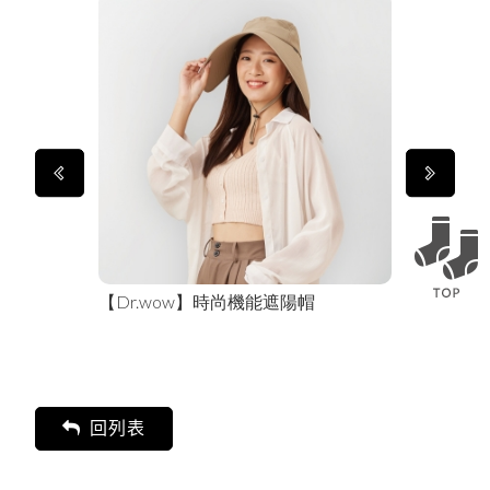
氣休閒帽
【Dr.wow】時尚機能遮陽帽
【Kaepa
回列表