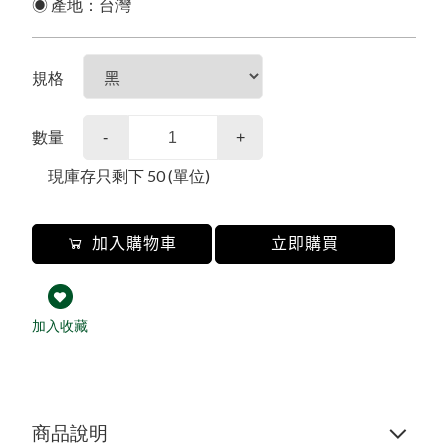
商品常見問題
合作提案
新品上市
品牌故事
購物流程
購物常見問題
◉ 產地：台灣
其他說明
預購商品
會員需知
會員常見問題
規格
夏日防曬
售後服務
售後服務問題
本月人氣王
常見問題
活動參加辦法
數量
-
+
WOMEN女
隱私權保護
現庫存只剩下
50
(單位)
免責聲明
MEN男
吸汗/涼感透氣
加入購物車
立即購買
KIDS幼童
SOCK襪子專區
涼感寢具
夏季衣褲
夏季衣褲
女內衣褲
涼感寢具
圍巾
涼感衣/褲
冬季衣褲
冬季衣褲
男內衣褲
抑菌消臭
加入收藏
毛巾
毛帽
居家用品
機能系列
浴巾/袍
遮陽帽
內衣褲
內衣褲
防風裙
衣著
防曬外套
抗暑配件
抗暑配件
膠原蛋白
保暖衣褲
保健護具
小方巾
配件
袖套/手套
防寒配件
防寒配件
保暖手套
五趾襪
乾髮帽
商品說明