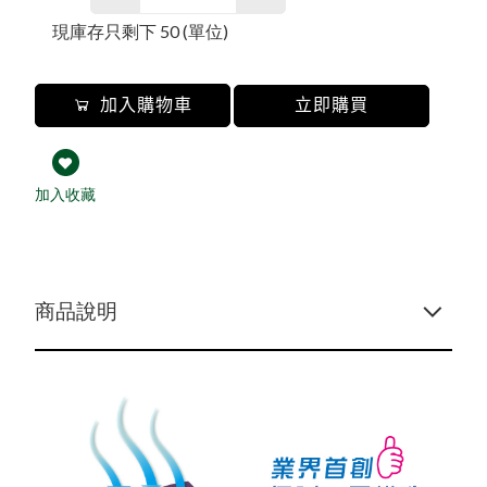
涼感衣/褲
居家用品
冬季衣褲
冬季衣褲
男內衣褲
抑菌消臭
毛巾
毛帽
機能系列
現庫存只剩下
50
(單位)
保健護具
浴巾/袍
遮陽帽
內衣褲
內衣褲
防風裙
衣著
防曬外套
抗暑配件
抗暑配件
膠原蛋白
保暖衣褲
小方巾
配件
袖套/手套
防寒配件
防寒配件
保暖手套
加入購物車
立即購買
貝柔
五趾襪
乾髮帽
秋冬防寒
保暖抗寒
保暖襪類
防曬裙
新春特賣
幼童專區
加入收藏
DR.WOW
貝柔國際
商品說明
貝寶
KAEPA
DR嚴選