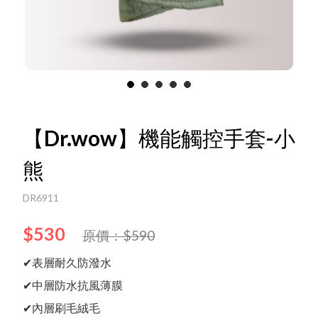
Language
1
2
3
4
5
Menu
線上目錄
【Dr.wow】機能觸控手套-小
最新消息
中文
熊
English
所有產品
DR6911
關於我們
日文
$530
原價：$590
한국어
✔表層耐久防潑水
Ｑ＆Ａ
✔中層防水抗風薄膜
✔內層刷毛絨毛