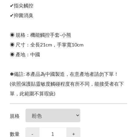
影音專區
合作提案
✔指尖觸控
✔抑菌消臭
商品常見問題
其他說明
購物常見問題
新品上市
品牌故事
購物流程
◉ 規格：機能觸控手套-小熊
會員常見問題
◉ 尺寸：全長21cm，手掌寬10cm
預購商品
會員需知
◉ 產地：中國
售後服務問題
夏日防曬
售後服務
本月人氣王
活動參加辦法
常見問題
✱備註: 本產品為中國製造，在意產地者請勿下單！
WOMEN女
隱私權保護
(依照保護貼靈敏度觸碰程度有所不同，能接受者在下
單，此範圍不算瑕疵)
免責聲明
MEN男
SOCK襪子專區
KIDS幼童
吸汗/涼感透氣
規格
涼感寢具
夏季衣褲
夏季衣褲
女內衣褲
涼感寢具
圍巾
數量
-
+