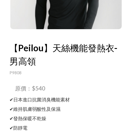
Language
Menu
線上目錄
【Peilou】天絲機能發熱衣-
最新消息
中文
English
男高領
所有產品
P9808
關於我們
日文
原價：$540
한국어
✔日本進口抗菌消臭機能素材
Ｑ＆Ａ
✔維持肌膚弱酸性及保濕
影音專區
✔發熱保暖不乾燥
✔防靜電