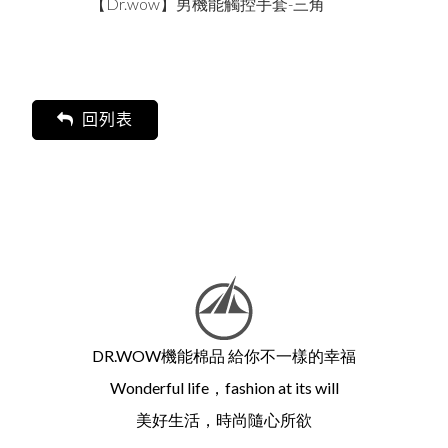
長褲-黑色
【Dr.wow】男機能觸控手套-三角
【DR.WO
回列表
DR.WOW機能棉品 給你不一樣的幸福
Wonderful life，fashion at its will
美好生活，時尚隨心所欲