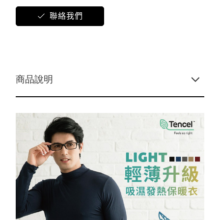
配件
袖套/手套
防寒配件
防寒配件
保暖手套
五趾襪
乾髮帽
貝柔
聯絡我們
保暖抗寒
保暖襪類
秋冬防寒
防曬裙
幼童專區
新春特賣
DR.WOW
商品說明
貝柔國際
貝寶
KAEPA
DR嚴選