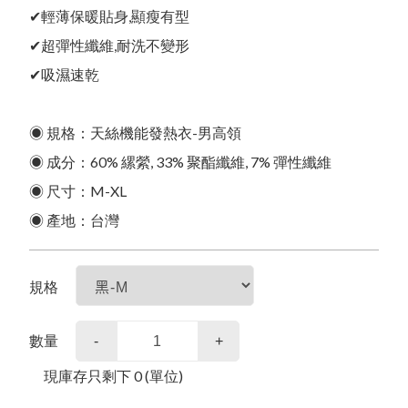
合作提案
商品常見問題
✔輕薄保暖貼身,顯瘦有型
其他說明
購物常見問題
新品上市
品牌故事
購物流程
✔超彈性纖維,耐洗不變形
預購商品
會員需知
會員常見問題
✔吸濕速乾
夏日防曬
售後服務
售後服務問題
本月人氣王
◉ 規格：天絲機能發熱衣-男高領
常見問題
活動參加辦法
WOMEN女
◉ 成分：60% 縲縈, 33% 聚酯纖維, 7% 彈性纖維
隱私權保護
◉ 尺寸：M-XL
免責聲明
◉ 產地：台灣
MEN男
SOCK襪子專區
KIDS幼童
吸汗/涼感透氣
涼感寢具
夏季衣褲
夏季衣褲
女內衣褲
涼感寢具
規格
圍巾
涼感衣/褲
冬季衣褲
冬季衣褲
男內衣褲
抑菌消臭
居家用品
數量
毛巾
毛帽
-
+
機能系列
浴巾/袍
遮陽帽
內衣褲
內衣褲
防風裙
保健護具
衣著
現庫存只剩下
0
(單位)
防曬外套
抗暑配件
抗暑配件
膠原蛋白
保暖衣褲
小方巾