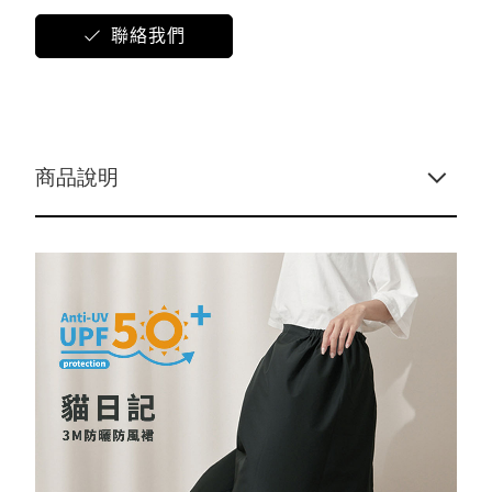
免責聲明
MEN男
SOCK襪子專區
聯絡我們
KIDS幼童
吸汗/涼感透氣
居家用品
涼感寢具
夏季衣褲
夏季衣褲
女內衣褲
涼感寢具
商品說明
保健護具
涼感衣/褲
冬季衣褲
冬季衣褲
男內衣褲
抑菌消臭
圍巾
毛巾
毛帽
機能系列
浴巾/袍
遮陽帽
內衣褲
內衣褲
防風裙
衣著
防曬外套
抗暑配件
抗暑配件
膠原蛋白
保暖衣褲
貝柔
秋冬防寒
小方巾
袖套/手套
配件
防寒配件
防寒配件
保暖手套
新春特賣
五趾襪
乾髮帽
保暖抗寒
保暖襪類
防曬裙
DR.WOW
幼童專區
貝柔國際