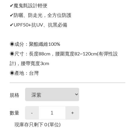
關於我們
한국어
✔魔鬼氈設計輕便
Ｑ＆Ａ
影音專區
✔防曬、防走光，全方位防護
✔UPF50+抗UV、抗黑必備
合作提案
其他說明
◉成分：聚酯纖維100%
◉尺寸：長度88cm，腰圍寬度82~120cm(有彈性設
商品常見問題
計)，腰帶寬度3cm
購物常見問題
◉產地：台灣
新品上市
品牌故事
購物流程
會員常見問題
預購商品
會員需知
規格
售後服務問題
夏日防曬
售後服務
本月人氣王
活動參加辦法
常見問題
數量
-
+
WOMEN女
隱私權保護
現庫存只剩下
0
(單位)