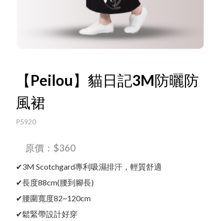
Language
【Peilou】貓日記3M防曬防
風裙
Menu
線上目錄
P5920
最新消息
原價：$360
中文
English
所有產品
✔3M Scotchgard專利吸濕排汗，輕質舒適
✔長度88cm(腰到腳長)
✔腰圍寬度82~120cm
日文
✔鬆緊帶設計好穿