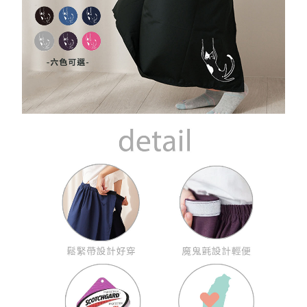
貝寶
KAEPA
DR嚴選