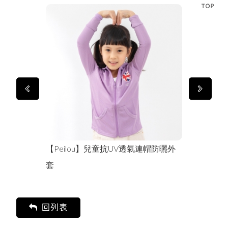
曬遮陽裙
【Peilou】兒童抗UV透氣連帽防曬外
【Peilou
套
回列表