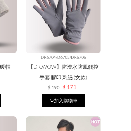
DR6704/D6705/DR6706
保暖帽
【DR.WOW】防潑水防風觸控
手套 膠印 刺繡 (女款)
171
$
190
$
加入購物車