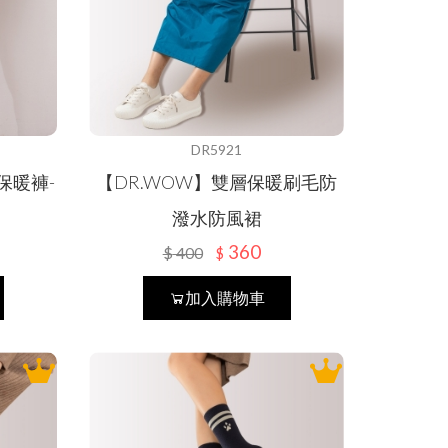
DR5921
熱保暖褲-
【DR.WOW】雙層保暖刷毛防
潑水防風裙
360
$
400
$
加入購物車