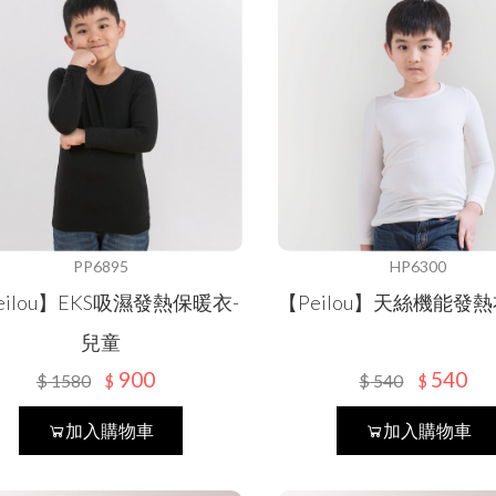
PP6895
HP6300
eilou】EKS吸濕發熱保暖衣-
【Peilou】天絲機能發
兒童
900
540
$
1580
$
540
$
$
加入購物車
加入購物車