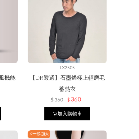
LX2505
防風機能
【DR嚴選】石墨烯極上輕磨毛
蓄熱衣
360
$
360
$
加入購物車
一般/加大