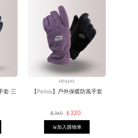
HP6195
手套-三
【Peilou】戶外保暖防風手套
320
$
360
$
加入購物車