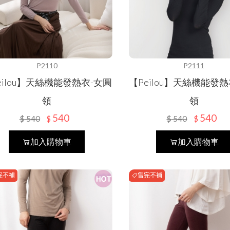
防曬外套
冬季衣褲
夏季衣褲
KIDS幼童
袖套/手套
內衣褲
冬季衣褲
女內衣褲
SOCK襪子專區
防曬裙
抗暑配件
P2110
P2111
內衣褲
男內衣褲
吸汗/涼感透氣
居家用品
eilou】天絲機能發熱衣-女圓
【Peilou】天絲機能發
防寒配件
抗暑配件
衣著
抑菌消臭
涼感寢具
保健護具
領
領
540
540
防寒配件
$
540
$
540
$
$
配件
機能系列
毛巾
貝柔
加入購物車
加入購物車
膠原蛋白
浴巾/袍
秋冬防寒
五趾襪
小方巾
圍巾
新春特賣
完不補
售完不補
保暖抗寒
乾髮帽
毛帽
DR.WOW
幼童專區
防風裙
貝柔國際