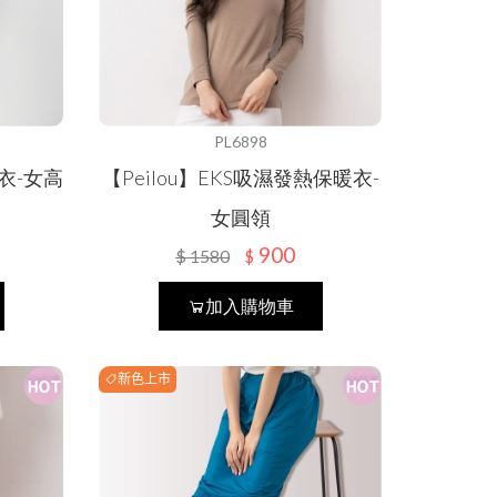
PL6898
熱衣-女高
【Peilou】EKS吸濕發熱保暖衣-
女圓領
900
$
1580
$
加入購物車
新色上市