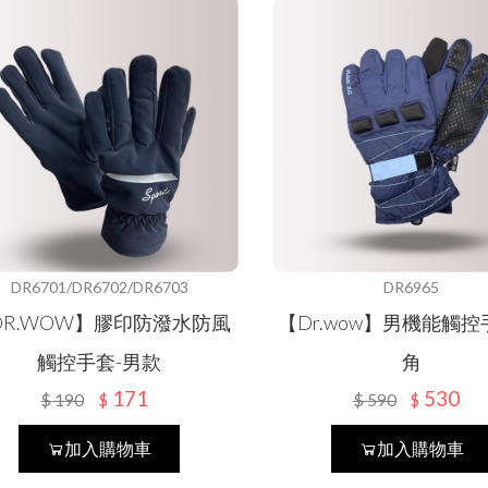
DR6701/DR6702/DR6703
DR6965
DR.WOW】膠印防潑水防風
【Dr.wow】男機能觸控
觸控手套-男款
角
171
530
$
190
$
590
$
$
加入購物車
加入購物車