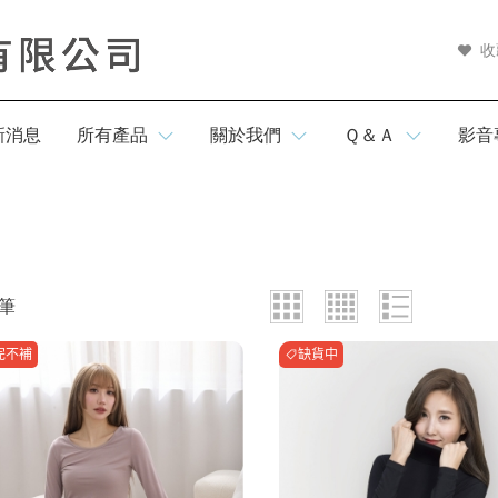
收
新消息
所有產品
關於我們
Ｑ＆Ａ
影音
新品上市
品牌故事
商品常見問題
預購商品
購物常見問題
夏日防曬
會員常見問題
筆
售後服務問題
完不補
缺貨中
涼感寢具
本月人氣王
活動參加辦法
涼感衣/褲
WOMEN女
遮陽帽
夏季衣褲
MEN男