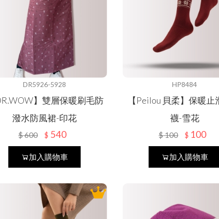
DR5926-5928
HP8484
DR.WOW】雙層保暖刷毛防
【Peilou 貝柔】保暖
潑水防風裙-印花
襪-雪花
540
100
$
600
$
100
$
$
加入購物車
加入購物車