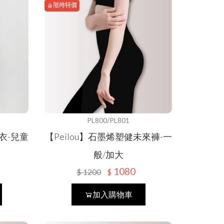
限時特價
PL800/PL801
熱衣-兒童
【Peilou】石墨烯塑健未來褲-一
般/加大
1080
$
1200
$
加入購物車