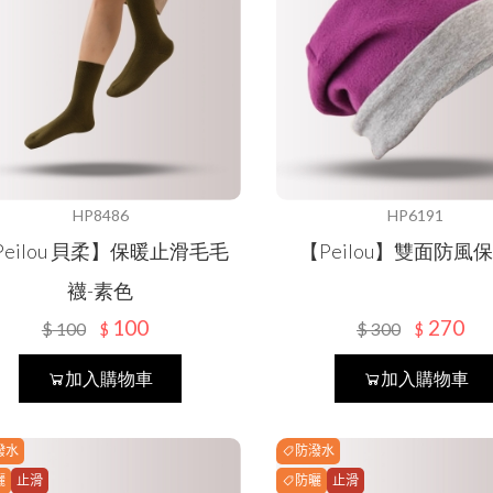
HP8486
HP6191
Peilou 貝柔】保暖止滑毛毛
【Peilou】雙面防風
襪-素色
100
270
$
100
$
300
$
$
加入購物車
加入購物車
潑水
防潑水
曬
止滑
防曬
止滑