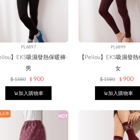
保暖衣褲
貝寶
保暖手套
KAEPA
保暖襪類
DR嚴選
PL6897
PL6899
eilou】EKS吸濕發熱保暖褲-
【Peilou】EKS吸濕發
男
女
900
900
$
1580
$
1580
$
$
加入購物車
加入購物車
色上市