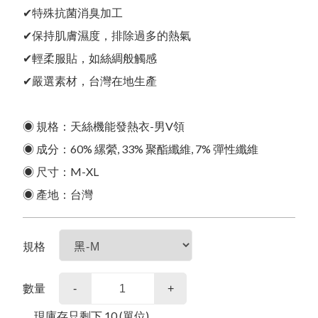
English
所有產品
關於我們
✔特殊抗菌消臭加工
日文
✔保持肌膚濕度，排除過多的熱氣
한국어
✔輕柔服貼，如絲綢般觸感
Ｑ＆Ａ
✔嚴選素材，台灣在地生產
影音專區
合作提案
◉ 規格：天絲機能發熱衣-男V領
◉ 成分：60% 縲縈, 33% 聚酯纖維, 7% 彈性纖維
其他說明
◉ 尺寸：M-XL
◉ 產地：台灣
商品常見問題
規格
數量
-
+
現庫存只剩下
10
(單位)