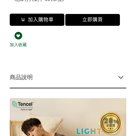
購物常見問題
新品上市
品牌故事
購物流程
會員常見問題
預購商品
會員需知
售後服務問題
夏日防曬
售後服務
本月人氣王
活動參加辦法
加入購物車
立即購買
常見問題
WOMEN女
隱私權保護
加入收藏
免責聲明
SOCK襪子專區
MEN男
KIDS幼童
商品說明
居家用品
吸汗/涼感透氣
保健護具
涼感寢具
夏季衣褲
夏季衣褲
女內衣褲
涼感寢具
涼感衣/褲
冬季衣褲
冬季衣褲
男內衣褲
抑菌消臭
圍巾
秋冬防寒
機能系列
貝柔
毛巾
毛帽