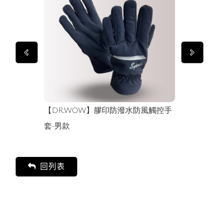
W】膠印防潑水防風觸控手
【DR.WOW】冰絲機能短褲-黑色
回列表