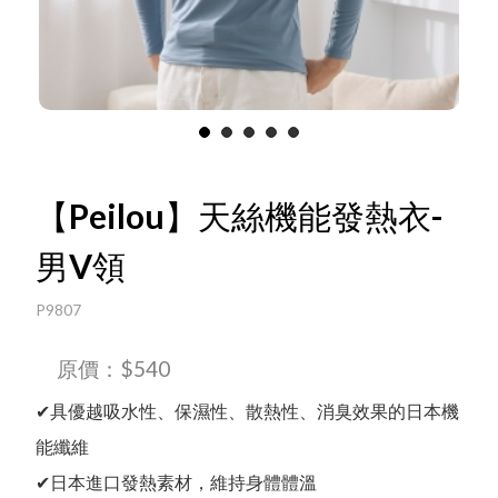
1
2
3
4
5
【Peilou】天絲機能發熱衣-
Language
男V領
P9807
Menu
線上目錄
原價：$540
最新消息
✔具優越吸水性、保濕性、散熱性、消臭效果的日本機
中文
能纖維
✔日本進口發熱素材，維持身體體溫