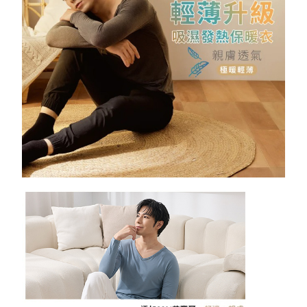
浴巾/袍
遮陽帽
內衣褲
內衣褲
防風裙
防曬外套
抗暑配件
抗暑配件
膠原蛋白
保暖衣褲
新春特賣
衣著
小方巾
袖套/手套
防寒配件
防寒配件
保暖手套
配件
DR.WOW
五趾襪
乾髮帽
保暖抗寒
保暖襪類
貝柔國際
防曬裙
幼童專區
貝寶
KAEPA
DR嚴選